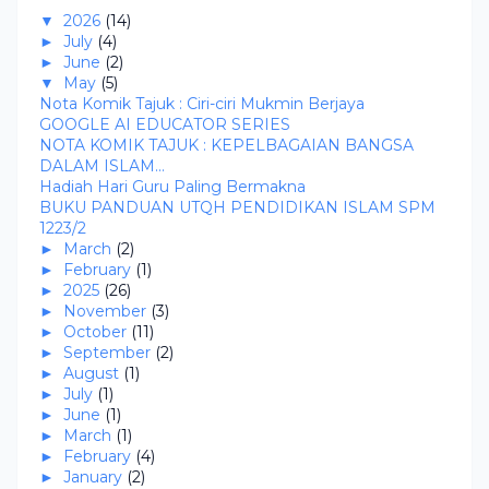
▼
2026
(14)
►
July
(4)
►
June
(2)
▼
May
(5)
Nota Komik Tajuk : Ciri-ciri Mukmin Berjaya
GOOGLE AI EDUCATOR SERIES
NOTA KOMIK TAJUK : KEPELBAGAIAN BANGSA
DALAM ISLAM...
Hadiah Hari Guru Paling Bermakna
BUKU PANDUAN UTQH PENDIDIKAN ISLAM SPM
1223/2
►
March
(2)
►
February
(1)
►
2025
(26)
►
November
(3)
►
October
(11)
►
September
(2)
►
August
(1)
►
July
(1)
►
June
(1)
►
March
(1)
►
February
(4)
►
January
(2)