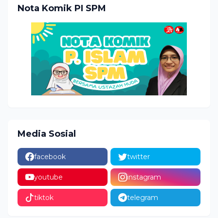
Nota Komik PI SPM
Media Sosial
facebook
twitter
youtube
instagram
tiktok
telegram