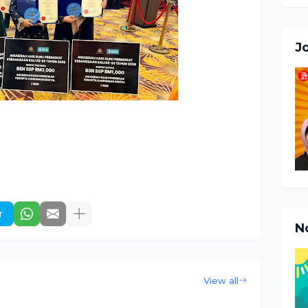
J
r
N
View all