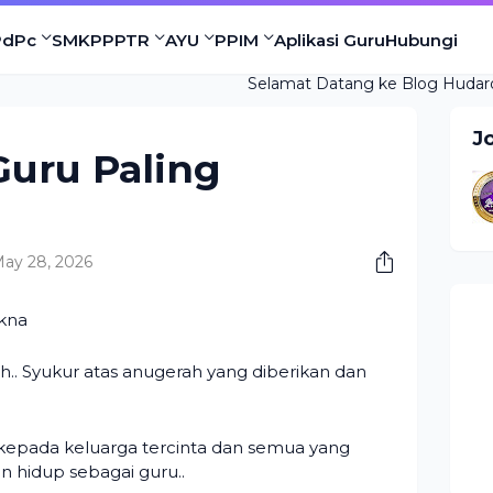
PdPc
SMKPPPTR
AYU
PPIM
Aplikasi Guru
Hubungi
Selamat Datang ke Blog Hudarohmat.com. 
J
Guru Paling
ay 28, 2026
akna
ah.. Syukur atas anugerah yang diberikan dan
 kepada keluarga tercinta dan semua yang
n hidup sebagai guru..