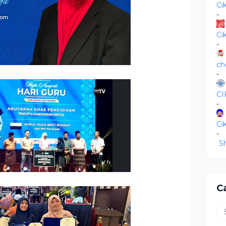
Ci
-
Ci
-
ch
-
C
-
Ci
-
S
Ca