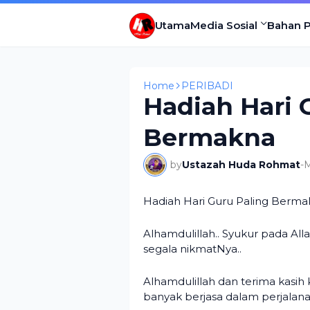
Utama
Media Sosial
Bahan 
Home
PERIBADI
Hadiah Hari 
Bermakna
by
Ustazah Huda Rohmat
-
M
Hadiah Hari Guru Paling Berm
Alhamdulillah.. Syukur pada All
segala nikmatNya..
Alhamdulillah dan terima kasih
banyak berjasa dalam perjalana