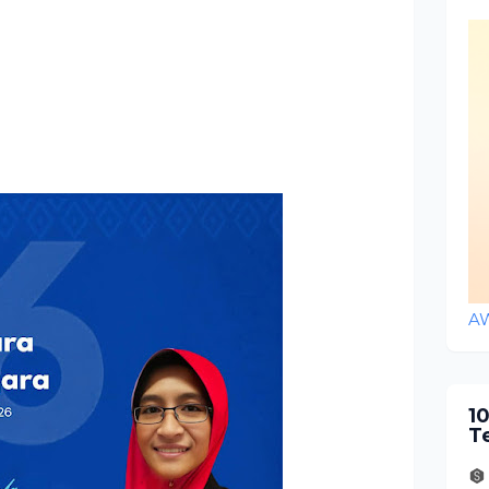
A
1
T