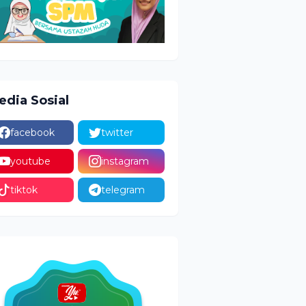
edia Sosial
facebook
twitter
youtube
instagram
tiktok
telegram