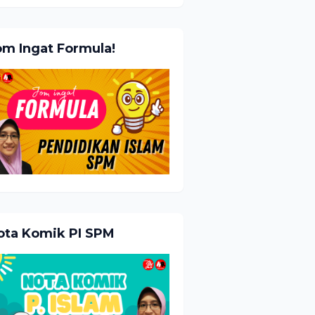
om Ingat Formula!
ota Komik PI SPM