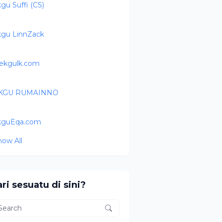
kgu Suffi (CS)
kgu LinnZack
ekgulk.com
IKGU RUMAINNO
kguEqa.com
how All
ri sesuatu di sini?