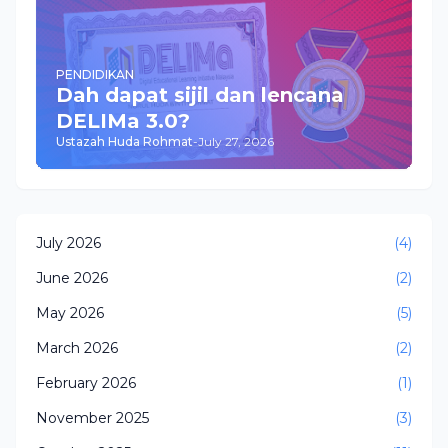
PENDIDIKAN
Dah dapat sijil dan lencana
DELIMa 3.0?
Ustazah Huda Rohmat
-
July 27, 2026
July 2026
(4)
June 2026
(2)
May 2026
(5)
March 2026
(2)
February 2026
(1)
November 2025
(3)