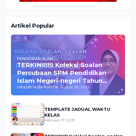
Artikel Popular
PENDIDIKAN ISLAM
TERKINI!!!!! Koleksi Soalan
Percubaan SPM Pendidikan
Islam Negeri-negeri Tahun
Ustazah Huda Rohmat
-
August 28, 2025
2025
TEMPLATE JADUAL WAKTU
KELAS
February 17, 2025