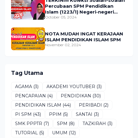
TERKINI!!! Koleksi Soalan-soalan
Percubaan SPM Pendidikan
Islam (1223/1) Negeri-negeri
Tahun 2024
October 05, 2024
NOTA MUDAH INGAT KERAJAAN
ISLAM PENDIDIKAN ISLAM SPM
November 02, 2024
Tag Utama
AGAMA
(3)
AKADEMI YOUTUBER
(3)
PENCAPAIAN
(4)
PENDIDIKAN
(30)
PENDIDIKAN ISLAM
(44)
PERIBADI
(2)
PI SPM
(43)
PPIM
(5)
SANTAI
(3)
SMK PPPTR
(7)
SPM
(8)
TAZKIRAH
(3)
TUTORIAL
(5)
UMUM
(12)