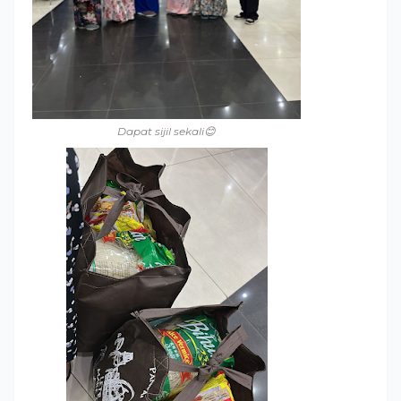
Dapat sijil sekali😊